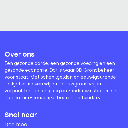
Over ons
Een gezonde aarde, een gezonde voeding en een
gezonde economie. Dat is waar BD Grondbeheer
voor staat. Met schenkgelden en eeuwigdurende
obligaties maken wij landbouwgrond vrij en
verpachten die langjarig en zonder winstoogmerk
aan natuurvriendelijke boeren en tuinders.
Snel naar
Doe mee