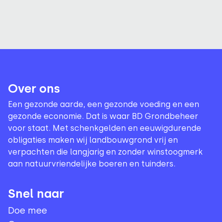
Over ons
Een gezonde aarde, een gezonde voeding en een
gezonde economie. Dat is waar BD Grondbeheer
voor staat. Met schenkgelden en eeuwigdurende
obligaties maken wij landbouwgrond vrij en
verpachten die langjarig en zonder winstoogmerk
aan natuurvriendelijke boeren en tuinders.
Snel naar
Doe mee