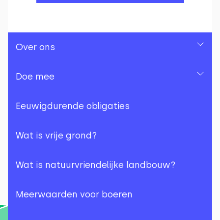
Over ons
Over ons
Doe mee
Ons team
Doe mee
Eeuwigdurende obligaties
Jaarrekeningen
Herhalende donatie
Wat is vrije grond?
Nieuwsbrieven
Herhalende donatie met
Wat is natuurvriendelijke landbouw?
belastingvoordeel
Geschiedenis
Meerwaarden voor boeren
Herhalende donatie met