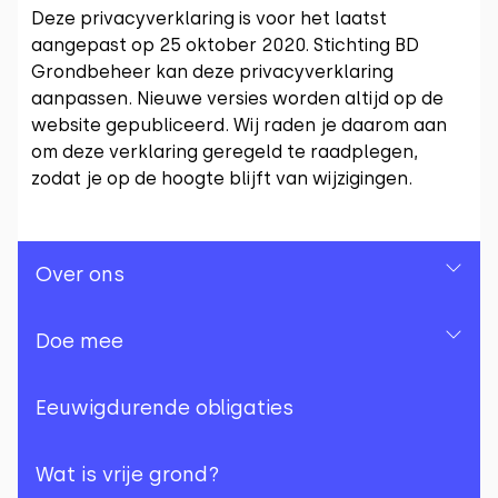
Deze privacyverklaring is voor het laatst
aangepast op 25 oktober 2020. Stichting BD
Grondbeheer kan deze privacyverklaring
aanpassen. Nieuwe versies worden altijd op de
website gepubliceerd. Wij raden je daarom aan
om deze verklaring geregeld te raadplegen,
zodat je op de hoogte blijft van wijzigingen.
Over ons
Over ons
Doe mee
Ons team
Doe mee
Eeuwigdurende obligaties
Jaarrekeningen
Herhalende donatie
Wat is vrije grond?