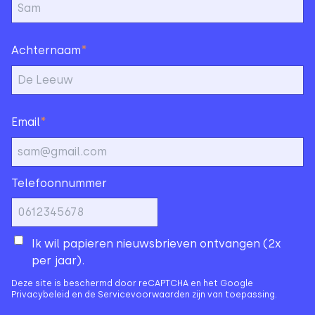
*
Achternaam
*
Email
Telefoonnummer
Ik wil papieren nieuwsbrieven ontvangen (2x
per jaar).
Deze site is beschermd door reCAPTCHA en het Google
Privacybeleid
en de
Servicevoorwaarden
zijn van toepassing.