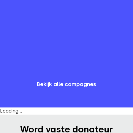
veiligstellen voor de toekomst
43.18 hectare
(
€ 3.886.028
)
43
%
Van
100.7
hectare
Bekijk campagne
Bekijk alle campagnes
Loading...
Word vaste donateur