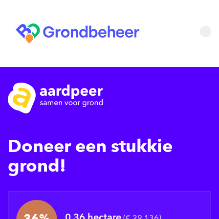
Doneer een stukkie
grond!
36
%
0.36 hectare
(
€ 29.136
)