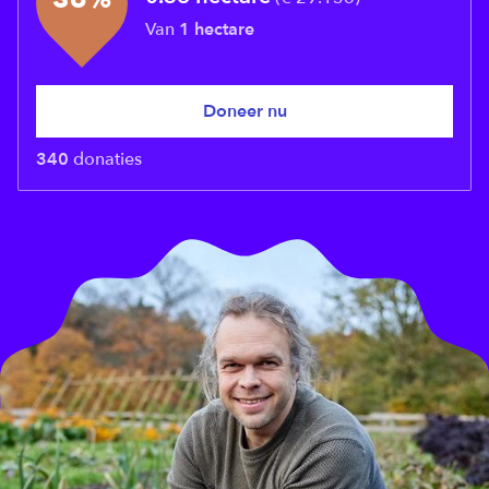
Van
1
hectare
Doneer nu
340
donaties