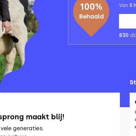
100
%
Van
5
h
Behaald
830
do
St
sprong maakt blij!
 vele generaties.