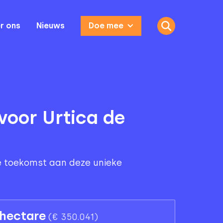
r ons
Nieuws
Doe mee
voor Urtica de
e toekomst aan deze unieke
 hectare
(
€ 350.041
)