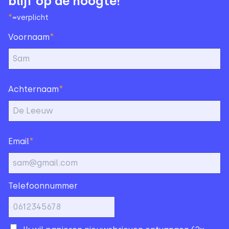
blijf op de hoogte!
*
=verplicht
*
Voornaam
*
Achternaam
*
Email
Telefoonnummer