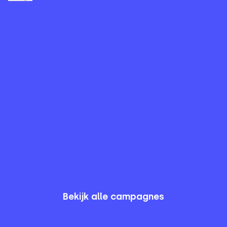
Vrije grond voor Loverendale
Hectare voor hectare gaan we Loverendale
veiligstellen voor de toekomst
43.18 hectare
(
€ 3.885.928
)
43
%
Van
100.7
hectare
Bekijk campagne
Bekijk alle campagnes