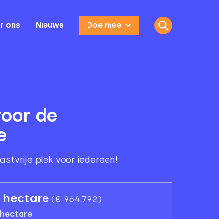
r ons
Nieuws
Doe mee
voor de
e
stvrije plek voor iedereen!
7 hectare
(
€ 964.792
)
hectare