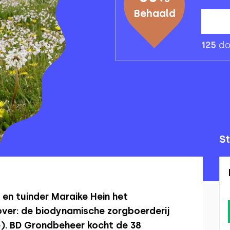
Behaald
125
do
St
 en tuinder Maraike Hein het
over: de biodynamische zorgboerderij
). BD Grondbeheer kocht de 38