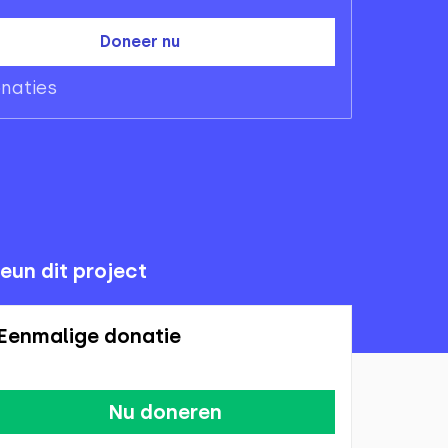
Doneer nu
naties
eun dit project
Eenmalige donatie
Nu doneren