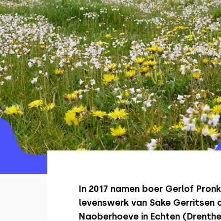
In 2017 namen boer Gerlof Pronk
levenswerk van Sake Gerritsen 
Naoberhoeve in Echten (Drenthe