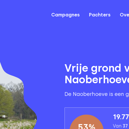
Campagnes
Pachters
Ove
Vrije grond 
Naoberhoev
De Naoberhoeve is een ga
19.7
53
%
Van
37