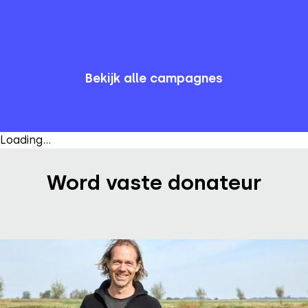
43
%
Van
100.7
hectare
Bekijk campagne
Bekijk alle campagnes
Loading...
Word vaste donateur