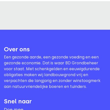
Over ons
Een gezonde aarde, een gezonde voeding en een
gezonde economie. Dat is waar BD Grondbeheer
voor staat. Met schenkgelden en eeuwigdurende
obligaties maken wij landbouwgrond vrij en
verpachten die langjarig en zonder winstoogmerk
aan natuurvriendelijke boeren en tuinders.
Snel naar
Doe mee