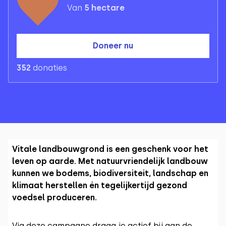
Van
5
hectare
Doneer nu
352
donaties
Vitale landbouwgrond is een geschenk voor het
leven op aarde. Met natuurvriendelijk landbouw
kunnen we bodems, biodiversiteit, landschap en
klimaat herstellen én tegelijkertijd gezond
voedsel produceren.
Via deze campagne draag je actief bij aan de