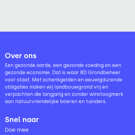
Over ons
Een gezonde aarde, een gezonde voeding en een
gezonde economie. Dat is waar BD Grondbeheer
voor staat. Met schenkgelden en eeuwigdurende
obligaties maken wij landbouwgrond vrij en
verpachten die langjarig en zonder winstoogmerk
aan natuurvriendelijke boeren en tuinders.
Snel naar
Doe mee