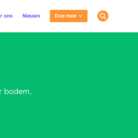
r ons
Nieuws
Doe mee
r bodem,