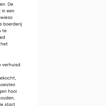
gen. De
 in een
sowieso
e boerderij
 te
oed
 het
n verhuisd
ekocht,
moesten
gen hooi
houden,
e start