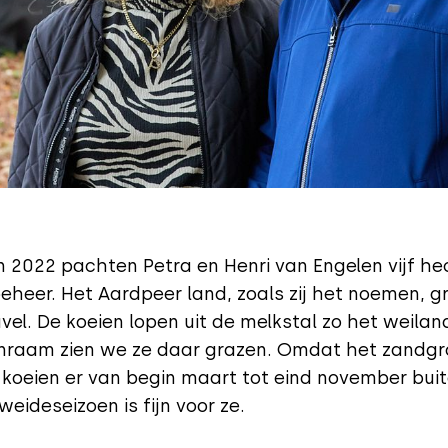
n 2022 pachten Petra en Henri van Engelen vijf he
heer. Het Aardpeer­ land, zoals zij het noemen, g
vel. De koeien lopen uit de melkstal zo het weiland
nraam zien we ze daar grazen. Omdat het zandgro
koeien er van begin maart tot eind november buit
weideseizoen is fijn voor ze.