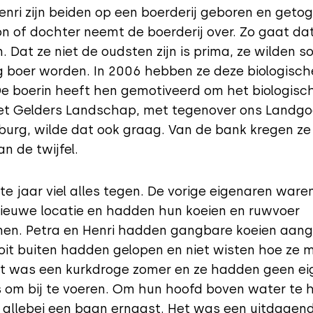
enri zijn beiden op een boerderij geboren en geto
n of dochter neemt de boerderij over. Zo gaat dat
n. Dat ze niet de oudsten zijn is prima, ze wilden 
g boer worden. In 2006 hebben ze deze biologisch
e boerin heeft hen gemotiveerd om het biologisch
et Gelders Landschap, met tegenover ons Landg
urg, wilde dat ook graag. Van de bank kregen ze
n de twijfel.
ste jaar viel alles tegen. De vorige eigenaren ware
ieuwe locatie en hadden hun koeien en ruwvoer
n. Petra en Henri hadden gangbare koeien aang
oit buiten hadden gelopen en niet wisten hoe ze 
et was een kurkdroge zomer en ze hadden geen ei
s om bij te voeren. Om hun hoofd boven water te 
allebei een baan ernaast. Het was een uitdagend