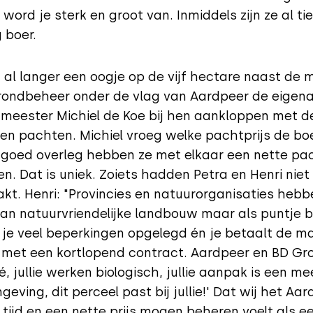
word je sterk en groot van. Inmiddels zijn ze al ti
 boer.
al langer een oogje op de vijf hectare naast de m
rondbeheer onder de vlag van Aardpeer de eigena
eester Michiel de Koe bij hen aankloppen met d
lden pachten. Michiel vroeg welke pachtprijs de bo
 goed overleg hebben ze met elkaar een nette pac
n. Dat is uniek. Zoiets hadden Petra en Henri niet
. Henri: "Provincies en natuurorganisaties hebb
an natuurvriendelijke landbouw maar als puntje bi
g je veel beperkingen opgelegd én je betaalt de m
s met een kortlopend contract. Aardpeer en BD G
é, jullie werken biologisch, jullie aanpak is een 
eving, dit perceel past bij jullie!' Dat wij het Aar
 tijd en een nette prijs mogen beheren voelt als e