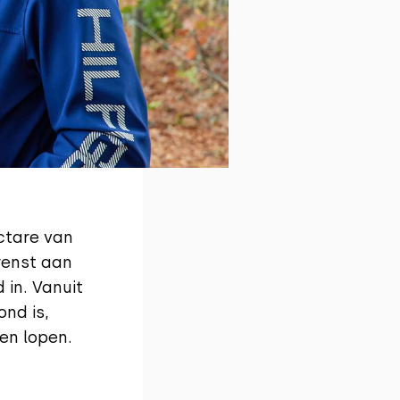
ctare van
renst aan
 in. Vanuit
nd is,
en lopen.