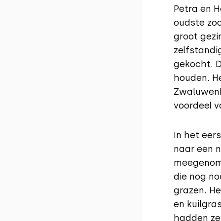
Petra en H
oudste zoo
groot gezi
zelfstandi
gekocht. D
houden. H
Zwaluwenb
voordeel va
In het eer
naar een n
meegenome
die nog no
grazen. H
en kuilgra
hadden ze 