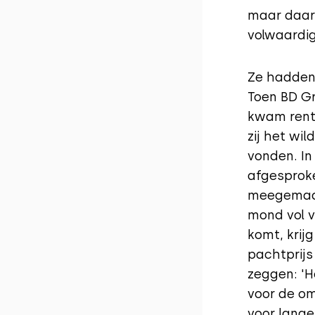
maar daar 
volwaardig
Ze hadden 
Toen BD G
kwam rentm
zij het wi
vonden. In
afgesproke
meegemaakt
mond vol v
komt, krij
pachtprij
zeggen: 'H
voor de omg
voor lange