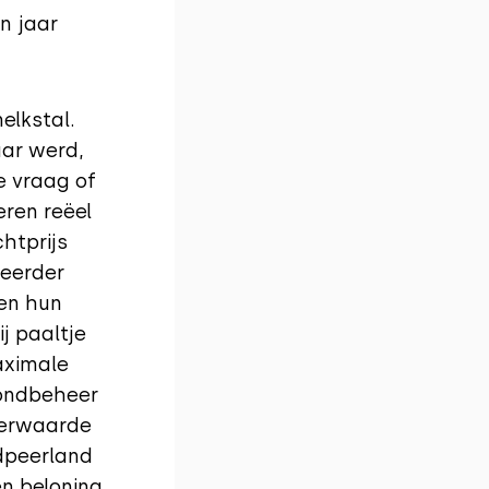
en jaar
elkstal.
ar werd,
e vraag of
eren reëel
htprijs
 eerder
en hun
j paaltje
aximale
rondbeheer
meerwaarde
dpeer­land
en beloning