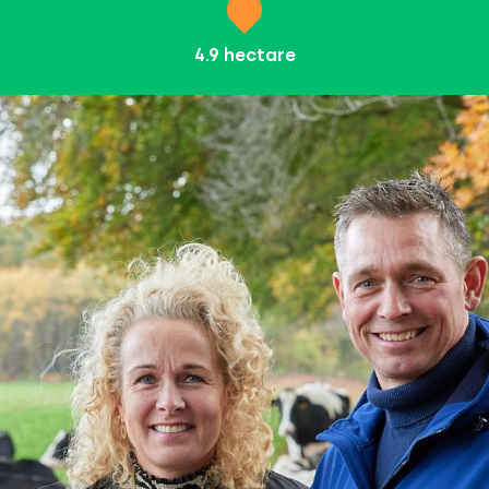
4.9
hectare