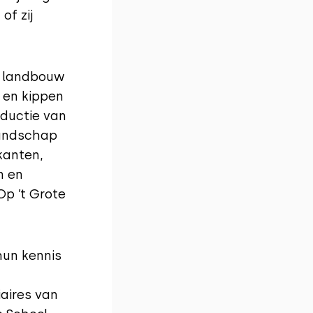
of zij
e landbouw
 en kippen
oductie van
landschap
kanten,
n en
Op ’t Grote
hun kennis
aires van