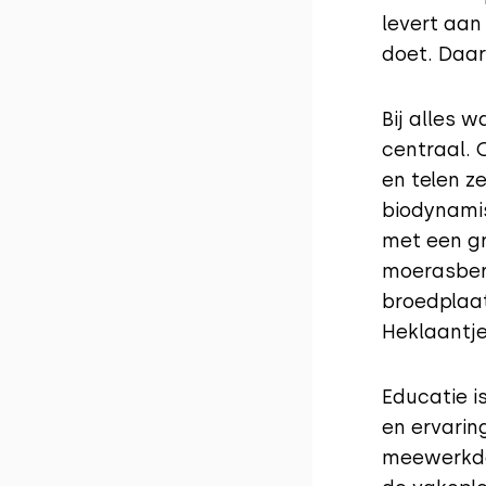
levert aan 
doet. Daarb
Bij alles 
centraal. 
en telen z
biodynami
met een gr
moerasber
broedplaat
Heklaantj
Educatie i
en ervarin
meewerkda