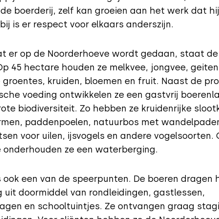
de boerderij, zelf kan groeien aan het werk dat hij 
ij is er respect voor elkaars anderszijn.
wat er op de Noorderhoeve wordt gedaan, staat d
Op 45 hectare houden ze melkvee, jongvee, geiten
e groentes, kruiden, bloemen en fruit. Naast de pr
sche voeding ontwikkelen ze een gastvrij boeren
ote biodiversiteit. Zo hebben ze kruidenrijke sloot
men, paddenpoelen, natuurbos met wandelpade
sen voor uilen, ijsvogels en andere vogelsoorten. 
e onderhouden ze een waterberging.
s ook een van de speerpunten. De boeren dragen 
g uit doormiddel van rondleidingen, gastlessen,
gen en schooltuintjes. Ze ontvangen graag stagi