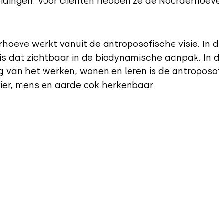
idingen. Voor cliënten hebben ze de Noorderhoev
hoeve werkt vanuit de antroposofische visie. In 
s dat zichtbaar in de biodynamische aanpak. In 
g van het werken, wonen en leren is de antroposof
dier, mens en aarde ook herkenbaar.