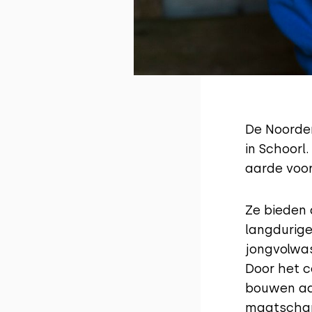
De Noorder
in Schoorl
aarde voo
Ze bieden
langdurige
jongvolwas
Door het c
bouwen aan
maatschapp