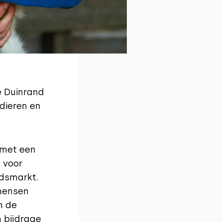
e Duinrand
 dieren en
 met een
 voor
idsmarkt.
 mensen
n de
n bijdrage