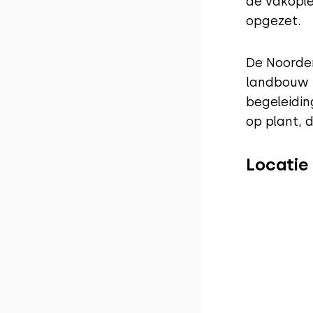
de vakople
opgezet.
De Noorder
landbouw i
begeleidin
op plant, 
Locatie