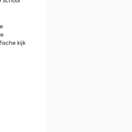
e School
de
de
ische kijk