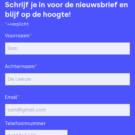
Schrijf je in voor de nieuwsbrief en
blijf op de hoogte!
*
=verplicht
*
Voornaam
*
Achternaam
*
Email
Telefoonnummer