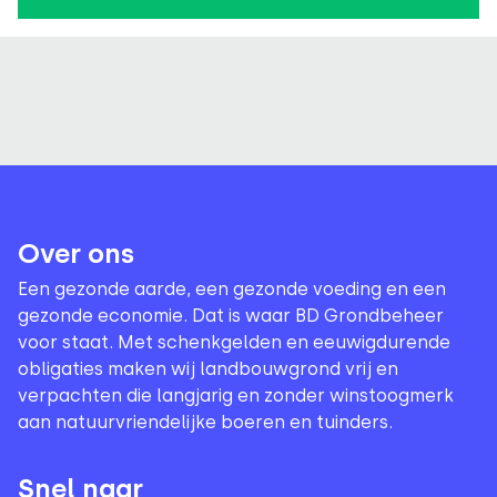
Over ons
Een gezonde aarde, een gezonde voeding en een
gezonde economie. Dat is waar BD Grondbeheer
voor staat. Met schenkgelden en eeuwigdurende
obligaties maken wij landbouwgrond vrij en
verpachten die langjarig en zonder winstoogmerk
aan natuurvriendelijke boeren en tuinders.
Snel naar