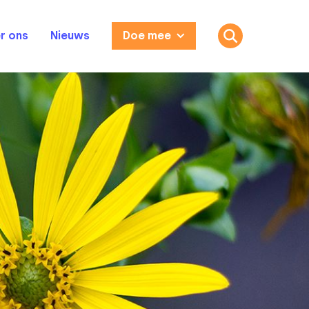
r ons
Nieuws
Doe mee