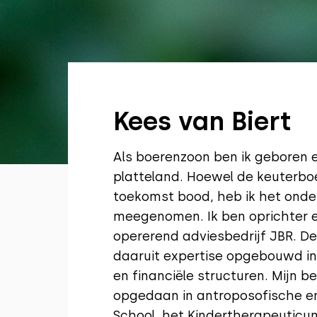
Kees van Biert
Als boerenzoon ben ik geboren 
platteland. Hoewel de keuterboe
toekomst bood, heb ik het onde
meegenomen. Ik ben oprichter e
opererend adviesbedrijf JBR. De
daaruit expertise opgebouwd in
en financiële structuren. Mijn b
opgedaan in antroposofische en 
School, het Kindertherapeuticum 