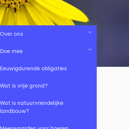
Over ons
Over ons
Doe mee
Ons team
Doe mee
Eeuwigdurende obligaties
Jaarrekeningen
Herhalende donatie
Wat is vrije grond?
Nieuwsbrieven
Herhalende donatie met
Wat is natuurvriendelijke
belastingvoordeel
landbouw?
Geschiedenis
Herhalende donatie met
Meerwaarden voor boeren