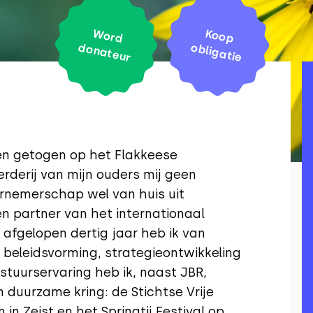
W
o
rd
o
na
te
Ko
o
p
b
lig
a
d
ur
o
tie
en getogen op het Flakkeese
rderij van mijn ouders mij geen
rnemerschap wel van huis uit
n partner van het internationaal
 afgelopen dertig jaar heb ik van
 beleidsvorming, strategieontwikkeling
estuurservaring heb ik, naast JBR,
duurzame kring: de Stichtse Vrije
in Zeist en het Springtij Festival op