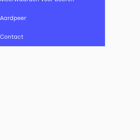
belastingvoordeel en lening
Aardpeer
Testamentaire donatie
Contact
ANBI-status