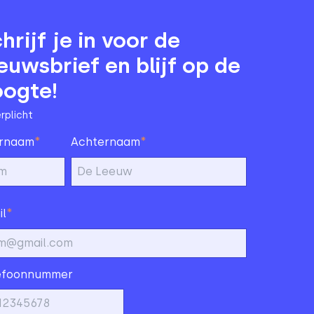
hrijf je in voor de
euwsbrief en blijf op de
oogte!
rplicht
*
*
rnaam
Achternaam
*
il
efoonnummer