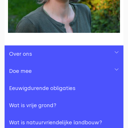
Over ons
Over ons
Doe mee
Ons team
Doe mee
Eeuwigdurende obligaties
Jaarrekeningen
Herhalende donatie
Wat is vrije grond?
Nieuwsbrieven
Herhalende donatie met
Wat is natuurvriendelijke landbouw?