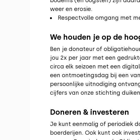
bodems (en oogsten) zijn daar
weer en erosie.
Respectvolle omgang met men
We houden je op de hoo
Ben je donateur of obligatiehou
jou 2x per jaar met een gedrukt
circa elk seizoen met een digita
een ontmoetingsdag bij een van
persoonlijke uitnodiging ontvang
cijfers van onze stichting duik
Doneren & investeren
Je kunt eenmalig of periodiek d
boerderijen. Ook kunt ook inves