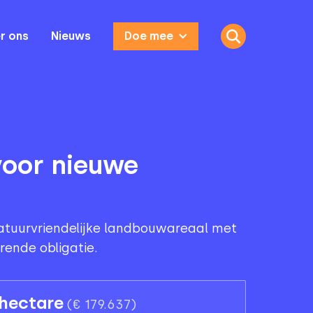
r ons
Nieuws
Doe mee
voor nieuwe
natuurvriendelijke landbouwareaal met
ende obligatie.
 hectare
(
€ 179.637
)