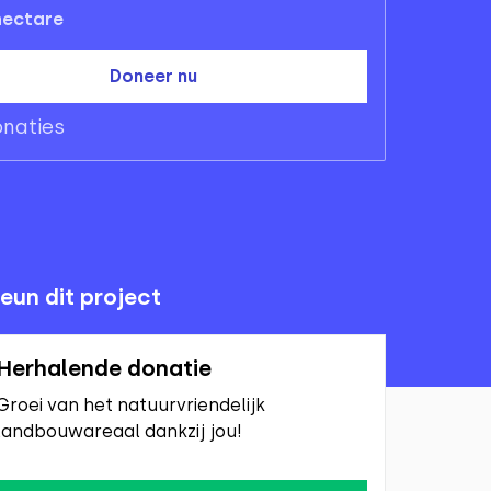
ectare
Doneer nu
naties
eun dit project
Herhalende donatie
Groei van het natuurvriendelijk
landbouwareaal dankzij jou!