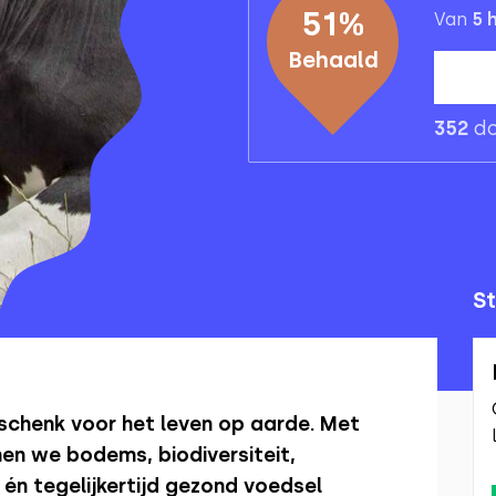
51
%
Van
5
h
Behaald
352
do
St
schenk voor het leven op aarde. Met
en we bodems, biodiversiteit,
 én tegelijkertijd gezond voedsel