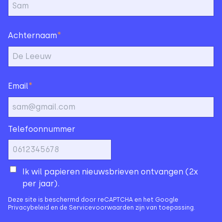
*
Achternaam
*
Email
Telefoonnummer
Ik wil papieren nieuwsbrieven ontvangen (2x
per jaar).
Deze site is beschermd door reCAPTCHA en het Google
Privacybeleid
en de
Servicevoorwaarden
zijn van toepassing.