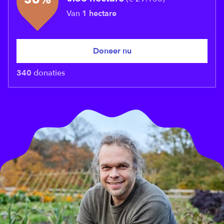
Van
1
hectare
Doneer nu
340
donaties