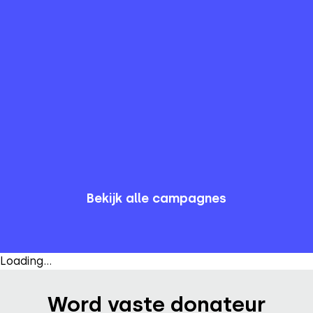
veiligstellen voor de toekomst
43.18 hectare
(
€ 3.885.878
)
43
%
Van
100.7
hectare
Bekijk campagne
Bekijk alle campagnes
Loading...
Word vaste donateur