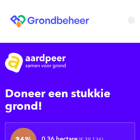
Doneer een stukkie
grond!
36
%
0.36 hectare
(
€ 29.136
)