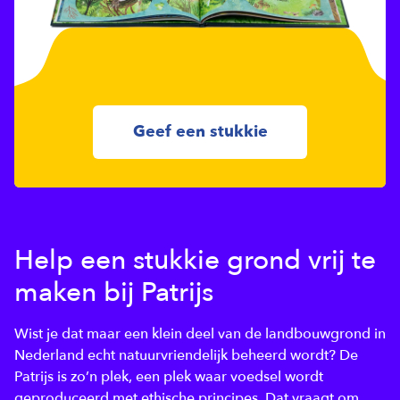
Geef een stukkie
Help een stukkie grond vrij te
maken bij Patrijs
Wist je dat maar een klein deel van de landbouwgrond in
Nederland echt natuurvriendelijk beheerd wordt? De
Patrijs is zo’n plek, een plek waar voedsel wordt
geproduceerd met ethische principes. Dat vraagt om