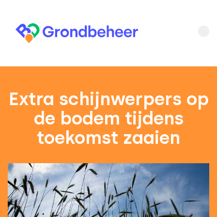
Extra schijnwerpers op
de bodem tijdens
toekomst zaaien