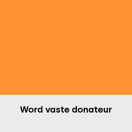
Familie Bunskoek terug bij de
Zonnehorst
30 jul. 2026
-
Floris en Yael strijken neer op
Zonnehorst
Word vaste donateur