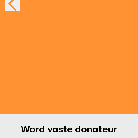
Familie Bunskoek terug bij de
Zonnehorst
30 jul. 2026
-
Floris en Yael strijken neer op
Zonnehorst
Word vaste donateur