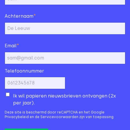
*
Achternaam
*
Email
Telefoonnummer
Ik wil papieren nieuwsbrieven ontvangen (2x
per jaar).
Deze site is beschermd door reCAPTCHA en het Google
Privacybeleid
en de
Servicevoorwaarden
zijn van toepassing.