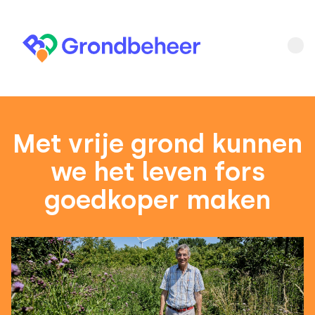
Met vrije grond kunnen
we het leven fors
goedkoper maken