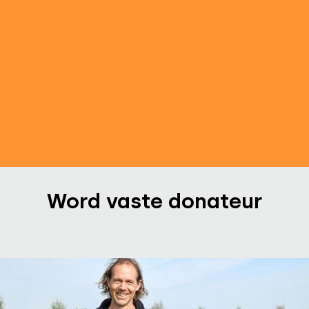
Zonnehorst
30 jul. 2026
-
Floris en Yael strijken neer op
Zonnehorst
Word vaste donateur