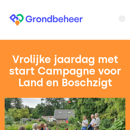
Vrolijke jaardag met
start Campagne voor
Land en Boschzigt