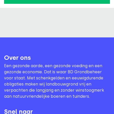
Over ons
Een gezonde aarde, een gezonde voeding en een
gezonde economie. Dat is waar BD Grondbeheer
voor staat. Met schenkgelden en eeuwigdurende
obligaties maken wij landbouwgrond vrij en
verpachten die langjarig en zonder winstoogmerk
aan natuurvriendelijke boeren en tuinders.
Snel naar