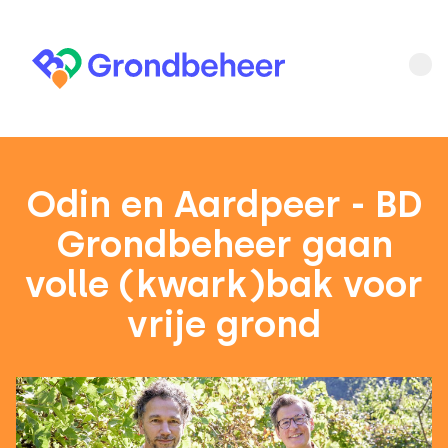
Odin en Aardpeer - BD
Grondbeheer gaan
volle (kwark)bak voor
vrije grond