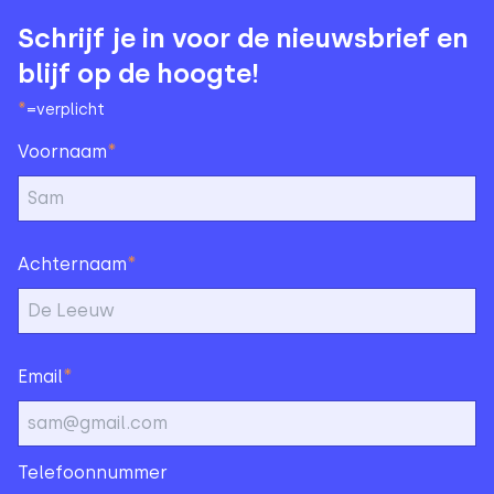
Schrijf je in voor de nieuwsbrief en
blijf op de hoogte!
*
=verplicht
*
Voornaam
*
Achternaam
*
Email
Telefoonnummer