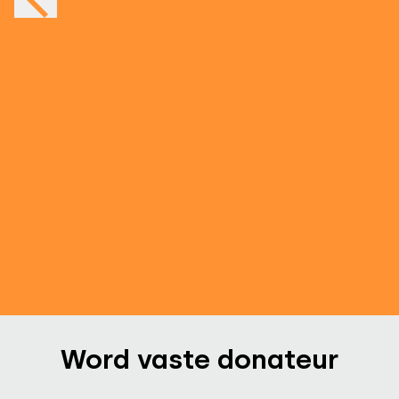
Familie Bunskoek terug bij de
Zonnehorst
30 jul. 2026
-
Floris en Yael strijken neer op
Zonnehorst
Word vaste donateur