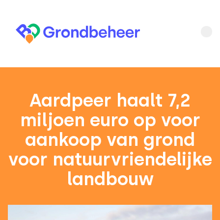
Aardpeer haalt 7,2
miljoen euro op voor
aankoop van grond
voor natuurvriendelijke
landbouw