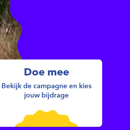
Doe mee
Bekijk de campagne en kies
jouw bijdrage