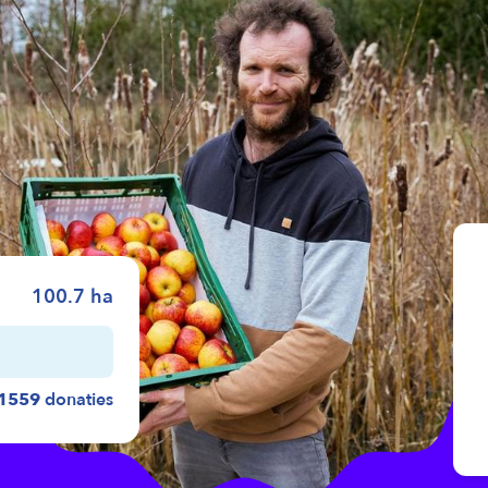
100.7
ha
1559
donaties