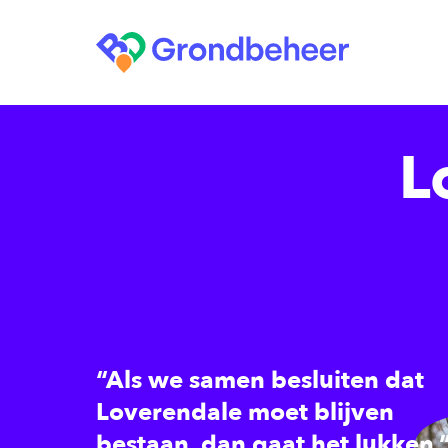
L
“Als we samen besluiten dat
Loverendale moet blijven
bestaan, dan gaat het lukken.