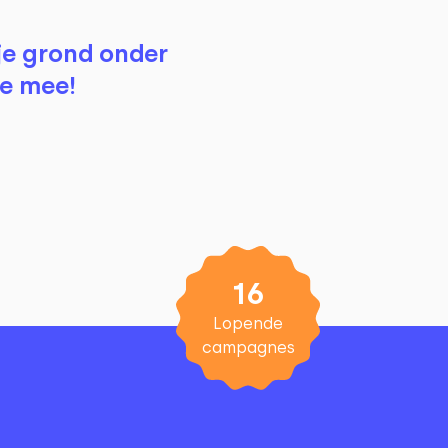
je grond onder
oe mee!
16
Lopende
campagnes