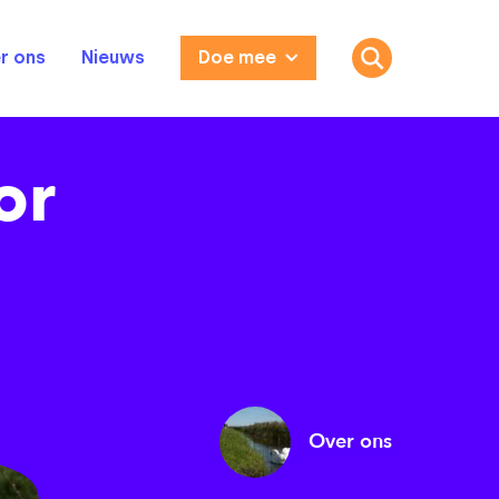
r ons
Nieuws
Doe mee
or
Over ons