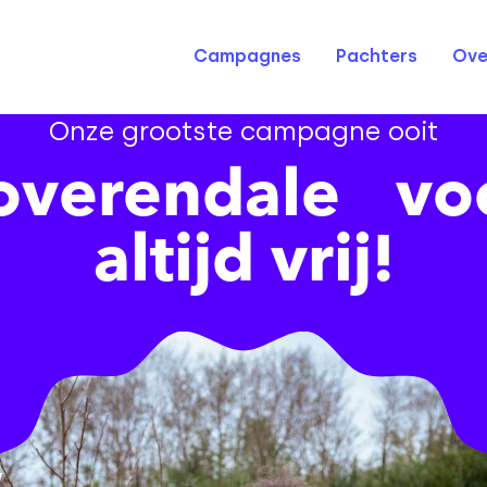
Campagnes
Pachters
Ove
Onze grootste campagne ooit
overendale vo
altijd vrij!
”