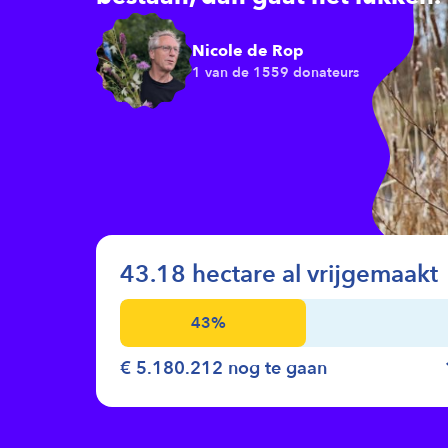
Nicole de Rop
1 van de
1559
donateurs
43.18
hectare
al vrijgemaakt
43
%
€ 5.180.212
nog te gaan